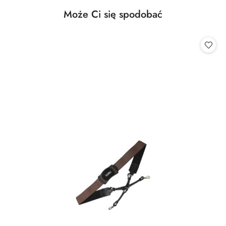
Produkty
Może Ci się spodobać
Pomiń karuzelę produktów
o
statusie: