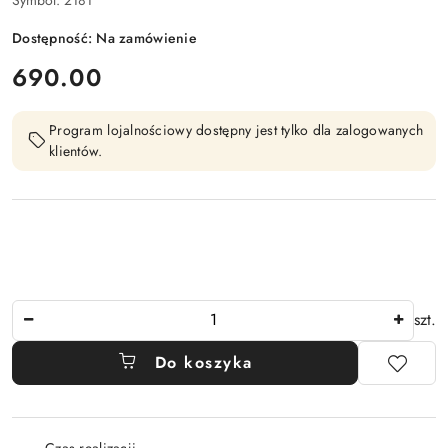
Dostępność:
Na zamówienie
cena:
690.00
Program lojalnościowy dostępny jest tylko dla zalogowanych
klientów.
Ilość
szt.
Do koszyka
Dostępność
Czas realizacji