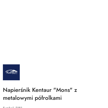
NAZWA
PRODUCENTA:
KENTAUR
Napierśnik Kentaur "Mons" z
metalowymi półrolkami
Symbol:
2181