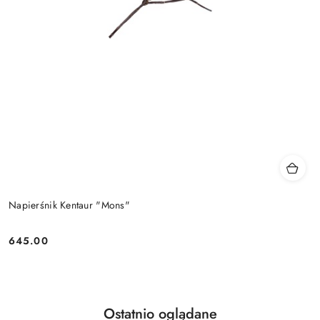
Napierśnik Kentaur "Mons"
645.00
Cena:
Produkty
Ostatnio oglądane