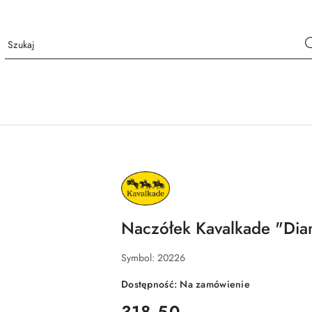
NAZWA
PRODUCENTA:
KAVALKADE
Naczółek Kavalkade "Di
Symbol:
20226
Dostępność:
Na zamówienie
cena:
318.50