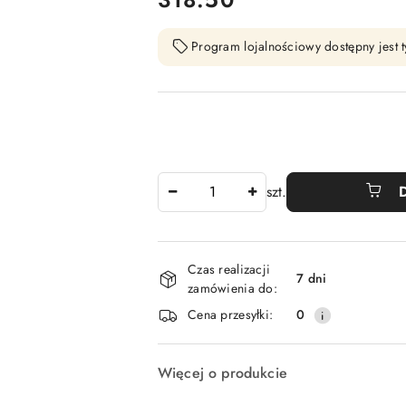
Program lojalnościowy dostępny jest t
Ilość
szt.
Dostępność
Czas realizacji
i
7 dni
zamówienia do:
dostawa
Cena przesyłki:
0
Więcej o produkcie