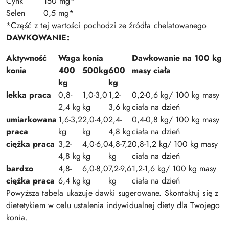
Cynk
150 mg*
Selen
0,5 mg*
*Część z tej wartości pochodzi ze źródła chelatowanego
DAWKOWANIE:
Aktywność
Waga konia
Dawkowanie na 100 kg
konia
400
500kg
600
masy ciała
kg
kg
lekka praca
0,8-
1,0-3,0
1,2-
0,2-0,6 kg/ 100 kg masy
2,4 kg
kg
3,6 kg
ciała na dzień
umiarkowana
1,6-3,2
2,0-4,0
2,4-
0,4-0,8 kg/ 100 kg masy
praca
kg
kg
4,8 kg
ciała na dzień
ciężka praca
3,2-
4,0-6,0
4,8-7,2
0,8-1,2 kg/ 100 kg masy
4,8 kg
kg
kg
ciała na dzień
bardzo
4,8-
6,0-8,0
7,2-9,6
1,2-1,6 kg/ 100 kg masy
ciężka praca
6,4 kg
kg
kg
ciała na dzień
Powyższa tabela ukazuje dawki sugerowane. Skontaktuj się z
dietetykiem w celu ustalenia indywidualnej diety dla Twojego
konia.