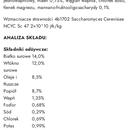
jednowapniowy, maerl 0,75%, węglan wapnia, chlorek sodu,
tlenek magnezu, mannano-fruktooligosacharydy 0,1%
Wzmacniacze strawności 4b1702 Saccharomyces Cerevisiae
NCYC Sc 47 2×10^10 jtk/kg
ANALIZA SKŁADU:
Składniki odżywcze:
Białko surowe
14,0%
Włókno
12,0%
surowe
Oleje i
8,5%
tłuszcze
Popiół
8,7%
Wapń
1,35%
Fosfor
0,68%
Sód
0,29%
Chlorek
0,69%
Potas
0,99%