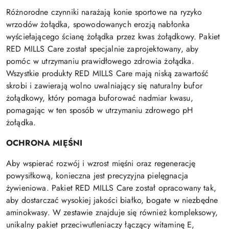
Różnorodne czynniki narażają konie sportowe na ryzyko
wrzodów żołądka, spowodowanych erozją nabłonka
wyściełającego ścianę żołądka przez kwas żołądkowy. Pakiet
RED MILLS Care został specjalnie zaprojektowany, aby
pomóc w utrzymaniu prawidłowego zdrowia żołądka.
Wszystkie produkty RED MILLS Care mają niską zawartość
skrobi i zawierają wolno uwalniający się naturalny bufor
żołądkowy, który pomaga buforować nadmiar kwasu,
pomagając w ten sposób w utrzymaniu zdrowego pH
żołądka.
OCHRONA MIĘŚNI
Aby wspierać rozwój i wzrost mięśni oraz regenerację
powysiłkową, konieczna jest precyzyjna pielęgnacja
żywieniowa. Pakiet RED MILLS Care został opracowany tak,
aby dostarczać wysokiej jakości białko, bogate w niezbędne
aminokwasy. W zestawie znajduje się również kompleksowy,
unikalny pakiet przeciwutleniaczy łączący witaminę E,