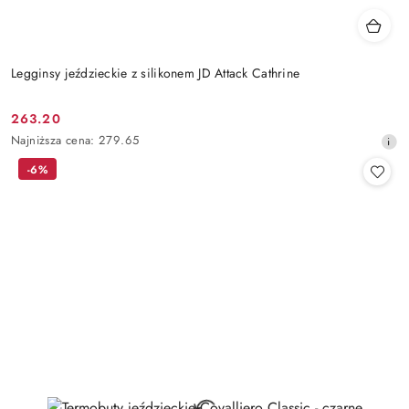
Legginsy jeździeckie z silikonem JD Attack Cathrine
263.20
Cena
Najniższa
Najniższa cena:
279.65
promocyjna:
cena
-6%
z
30
dni
przed
obniżką