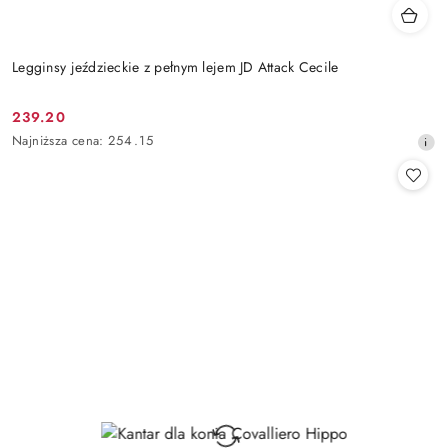
Legginsy jeździeckie z pełnym lejem JD Attack Cecile
239.20
Cena
Najniższa
Najniższa cena:
254.15
promocyjna:
cena
z
30
dni
przed
obniżką