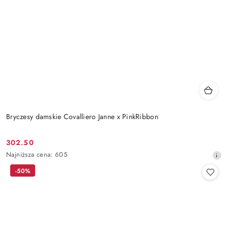
Bryczesy damskie Covalliero Janne x PinkRibbon
302.50
Cena
Najniższa
Najniższa cena:
605
promocyjna:
cena
-50%
z
30
dni
przed
obniżką