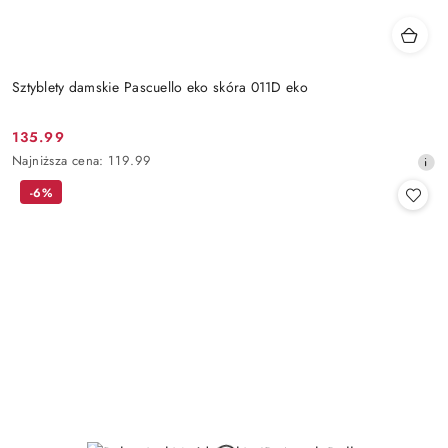
Sztyblety damskie Pascuello eko skóra 011D eko
135.99
Cena
Najniższa
Najniższa cena:
119.99
promocyjna:
cena
-6%
z
30
dni
przed
obniżką