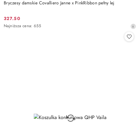
Bryczesy damskie Covalliero Janne x PinkRibbon pełny lej
327.50
Cena
Najniższa
Najniższa cena:
655
promocyjna:
cena
z
30
dni
przed
obniżką