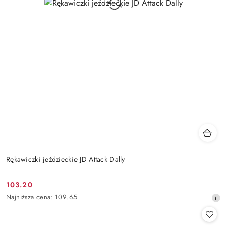
Rękawiczki jeździeckie JD Attack Dally
103.20
Cena
Najniższa
Najniższa cena:
109.65
promocyjna:
cena
z
30