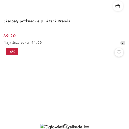
Skarpety jeździeckie JD Attack Brenda
39.20
Cena
Najniższa
Najniższa cena:
41.65
promocyjna:
cena
-4%
z
30
dni
przed
obniżką