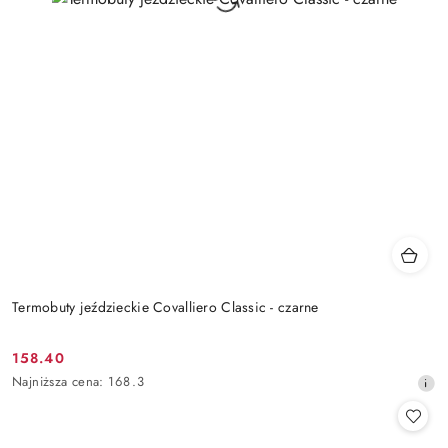
Termobuty jeździeckie Covalliero Classic - czarne
158.40
Cena
Najniższa
Najniższa cena:
168.3
promocyjna:
cena
z
30