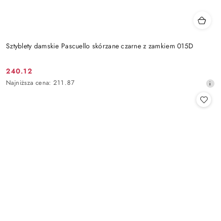
Sztyblety damskie Pascuello skórzane czarne z zamkiem 015D
240.12
Cena
Najniższa
Najniższa cena:
211.87
promocyjna:
cena
z
30
dni
przed
obniżką