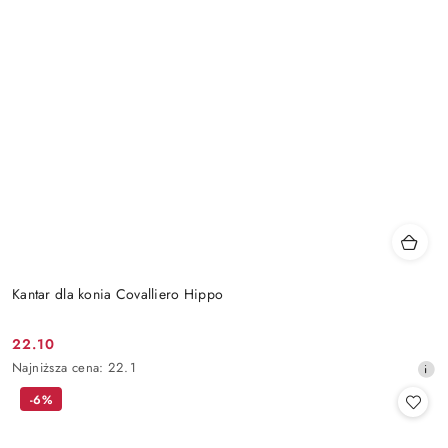
Kantar dla konia Covalliero Hippo
22.10
Cena
Najniższa
Najniższa cena:
22.1
promocyjna:
cena
-6%
z
30
dni