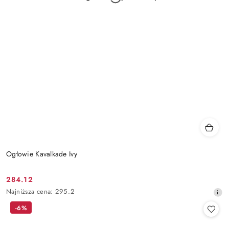
Ogłowie Kavalkade Ivy
284.12
Cena
Najniższa
Najniższa cena:
295.2
promocyjna:
cena
-6%
z
30
dni