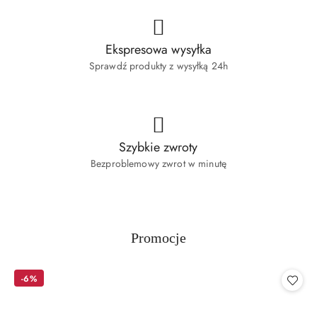
Ekspresowa wysyłka
Sprawdź produkty z wysyłką 24h
Szybkie zwroty
Bezproblemowy zwrot w minutę
Produkty
Promocje
Pomiń karuzelę produktów
o
statusie:
-6%