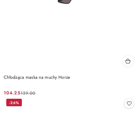
Chłodząca maska na muchy Horze
104.25
139.00
Cena
Cena
promocyjna:
przed
-26%
promocją: