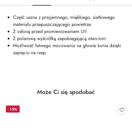
Część uszna z przyjemnego, miękkiego, siatkowego
materiału przepuszczającego powietrze.
Z osłoną przed promieniowaniem UV.
Z polarową wyściółką zapobiegającą otarciom.
Możliwość łatwego mocowania na głowie konia dzięki
zapięciu na rzep.
Produkty
Może Ci się spodobać
Pomiń karuzelę produktów
o
statusie:
-15%