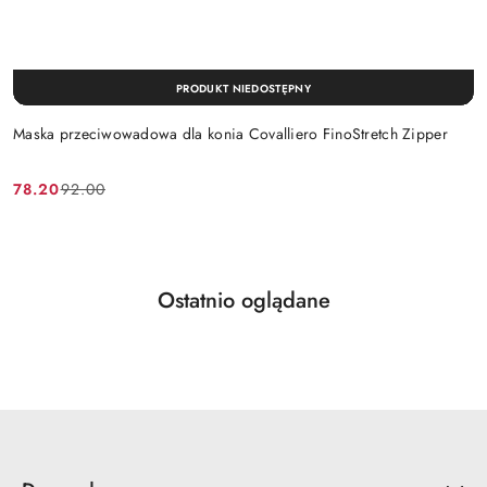
PRODUKT NIEDOSTĘPNY
Maska przeciwowadowa dla konia Covalliero FinoStretch Zipper
78.20
92.00
Cena
Cena
promocyjna:
przed
promocją:
Produkty
Ostatnio oglądane
Pomiń karuzelę produktów
o
statusie: