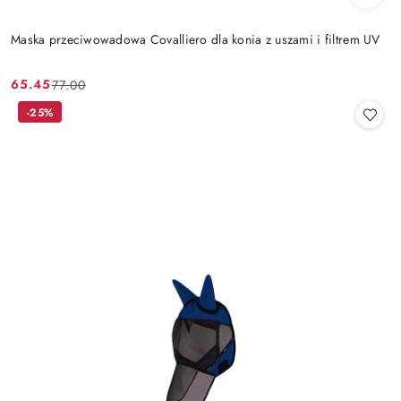
Maska przeciwowadowa Covalliero dla konia z uszami i filtrem UV
65.45
77.00
Cena
Cena
promocyjna:
przed
-25%
promocją: