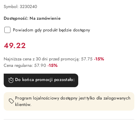
Symbol:
3230240
Dostępność:
Na zamówienie
Powiadom gdy produkt będzie dostępny
Cena:
49.22
Rabat:
Najniższa cena z 30 dni przed promocją:
57.75
-15%
Rabat:
Cena regularna:
57.90
-15%
Do końca promocji pozostało:
Program lojalnościowy dostępny jest tylko dla zalogowanych
klientów.