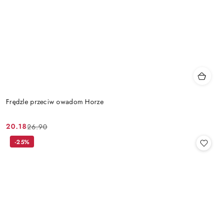
Frędzle przeciw owadom Horze
20.18
26.90
Cena
Cena
promocyjna:
przed
-25%
promocją: