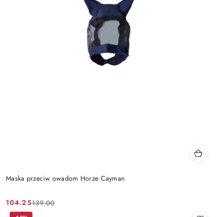
Maska przeciw owadom Horze Cayman
104.25
139.00
Cena
Cena