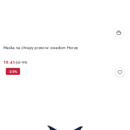
Maska na chrapy przeciw owadom Horze
19.41
32.90
Cena
Cena
promocyjna:
przed
-25%
promocją: