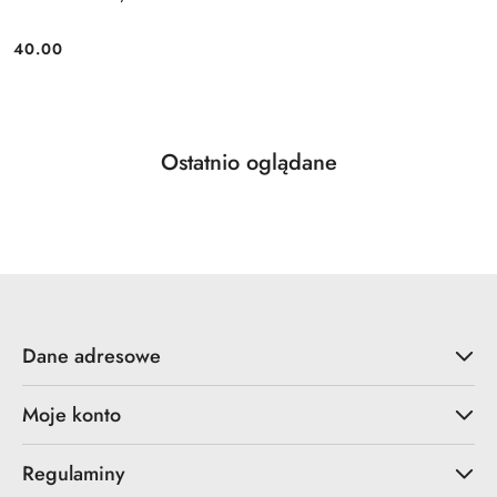
40.00
Cena:
Produkty
Ostatnio oglądane
Pomiń karuzelę produktów
o
statusie:
Dane adresowe
Moje konto
Regulaminy