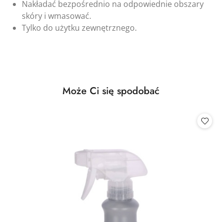
Nakładać bezpośrednio na odpowiednie obszary
skóry i wmasować.
Tylko do użytku zewnętrznego.
Produkty
Może Ci się spodobać
Pomiń karuzelę produktów
o
statusie: