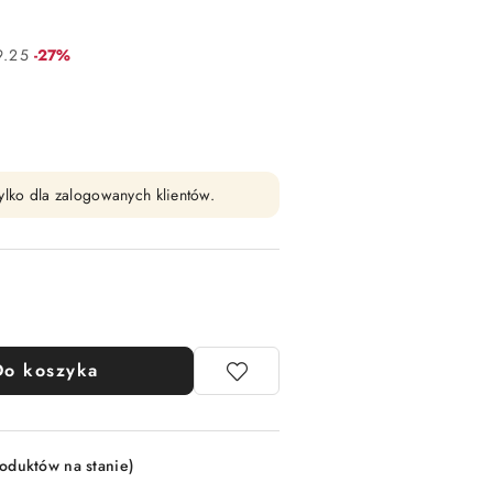
Rabat:
9.25
-27%
ylko dla zalogowanych klientów.
Do koszyka
roduktów na stanie)