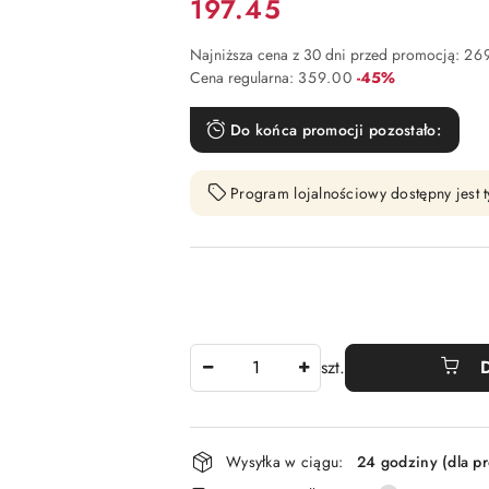
Cena:
197.45
Najniższa cena z 30 dni przed promocją:
26
Rabat:
Cena regularna:
359.00
-45%
Do końca promocji pozostało:
Program lojalnościowy dostępny jest t
Ilość
szt.
Dostępność
Wysyłka w ciągu:
24 godziny (dla p
i