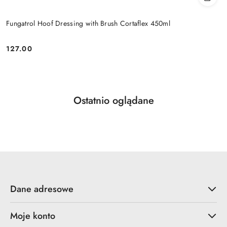
Fungatrol Hoof Dressing with Brush Cortaflex 450ml
127.00
Cena:
Produkty
Ostatnio oglądane
Pomiń karuzelę produktów
o
statusie:
Dane adresowe
Moje konto