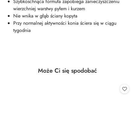
Szybkoschnąca formuła zapobiega zanieczyszczeniu
wierzchniej warstwy pyłem i kurzem
Nie wnika w głąb ściany kopyta
Przy normalnej aktywności konia ściera się w ciągu
tygodnia
Produkty
Może Ci się spodobać
Pomiń karuzelę produktów
o
statusie: