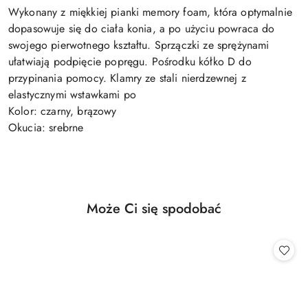
Wykonany z miękkiej pianki memory foam, która optymalnie
dopasowuje się do ciała konia, a po użyciu powraca do
swojego pierwotnego kształtu. Sprzączki ze sprężynami
ułatwiają podpięcie popręgu. Pośrodku kółko D do
przypinania pomocy. Klamry ze stali nierdzewnej z
elastycznymi wstawkami po
Kolor: czarny, brązowy
Okucia: srebrne
Produkty
Może Ci się spodobać
Pomiń karuzelę produktów
o
statusie: