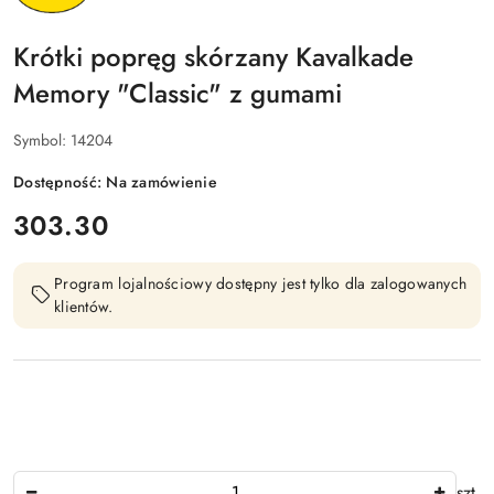
Krótki popręg skórzany Kavalkade
Memory "Classic" z gumami
Symbol:
14204
Dostępność:
Na zamówienie
cena:
303.30
Program lojalnościowy dostępny jest tylko dla zalogowanych
klientów.
Ilość
szt.