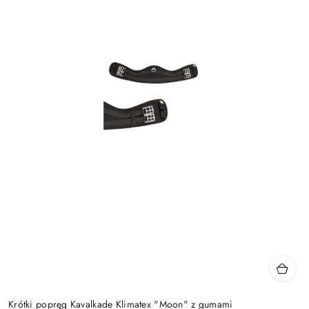
Krótki popręg Kavalkade Klimatex "Moon" z gumami