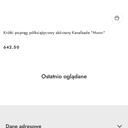
Krótki popręg półksiężycowy skórzany Kavalkade "Moon"
642.50
Cena:
Produkty
Ostatnio oglądane
Pomiń karuzelę produktów
o
statusie:
Dane adresowe