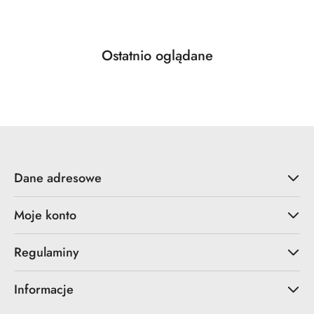
Produkty
Ostatnio oglądane
Pomiń karuzelę produktów
o
statusie:
Dane adresowe
Moje konto
Regulaminy
Informacje