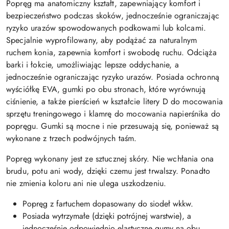
Popręg ma anatomiczny kształt, zapewniający komfort i
bezpieczeństwo podczas skoków, jednocześnie ograniczając
ryzyko urazów spowodowanych podkowami lub kolcami.
Specjalnie wyprofilowany, aby podążać za naturalnym
ruchem konia, zapewnia komfort i swobodę ruchu. Odciąża
barki i łokcie, umożliwiając lepsze oddychanie, a
jednocześnie ograniczając ryzyko urazów. Posiada ochronną
wyściółkę EVA, gumki po obu stronach, które wyrównują
ciśnienie, a także pierścień w kształcie litery D do mocowania
sprzętu treningowego i klamrę do mocowania napierśnika do
popręgu. Gumki są mocne i nie przesuwają się, ponieważ są
wykonane z trzech podwójnych taśm.
Popręg wykonany jest ze sztucznej skóry. Nie wchłania ona
brudu, potu ani wody, dzięki czemu jest trwalszy. Ponadto
nie zmienia koloru ani nie ulega uszkodzeniu.
Popręg z fartuchem dopasowany do siodeł wkkw.
Posiada wytrzymałe (dzięki potrójnej warstwie), a
jednocześnie odpowiednio elastyczne gumy na obu