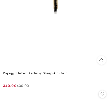
Popręg z futrem Kentucky Sheepskin Girth
340.00
400.00
Cena
Cena
promocyjna:
przed
promocją: