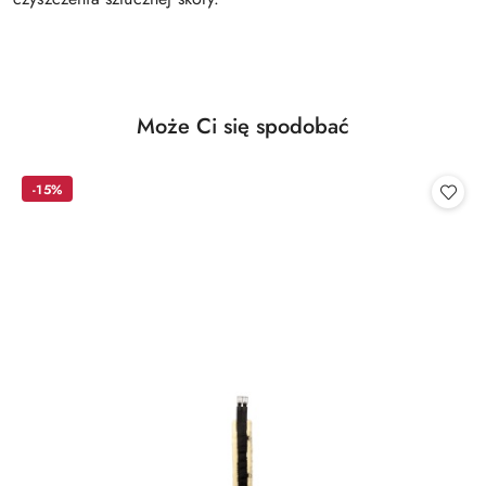
Produkty
Może Ci się spodobać
Pomiń karuzelę produktów
o
statusie:
-15%