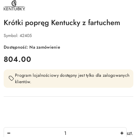
NAZWA
PRODUCENTA:
KENTUCKY
HORSEWEAR
Krótki popręg Kentucky z fartuchem
Symbol:
42405
Dostępność:
Na zamówienie
cena:
804.00
Program lojalnościowy dostępny jest tylko dla zalogowanych
klientów.
Ilość
szt.