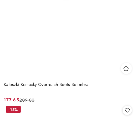
Kaloszki Kentucky Overreach Boots Solimbra
177.65
209.00
Cena
Cena
promocyjna:
przed
-15%
promocją: