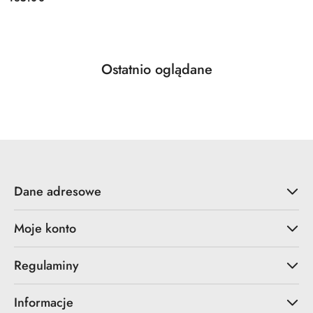
Cena:
Produkty
Ostatnio oglądane
Pomiń karuzelę produktów
o
statusie:
Dane adresowe
Moje konto
Regulaminy
Informacje