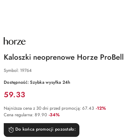
NAZWA
PRODUCENTA:
HORZE
Kaloszki neoprenowe Horze ProBell
Symbol:
19764
Dostępność:
Szybka wysyłka 24h
Cena:
59.33
Rabat:
Najniższa cena z 30 dni przed promocją:
67.43
-12%
Rabat:
Cena regularna:
89.90
-34%
Do końca promocji pozostało: