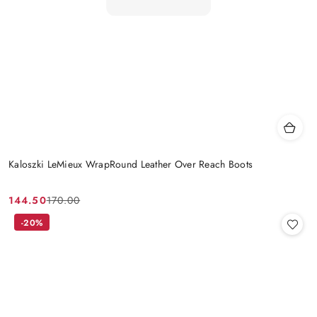
Kaloszki LeMieux WrapRound Leather Over Reach Boots
144.50
170.00
Cena
Cena
promocyjna:
przed
-20%
promocją: