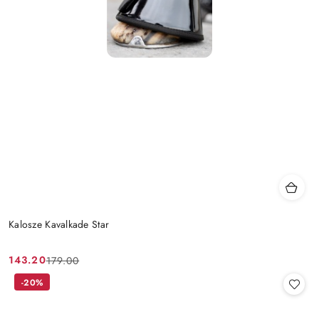
Kalosze Kavalkade Star
143.20
179.00
Cena
Cena
promocyjna:
przed
-20%
promocją: