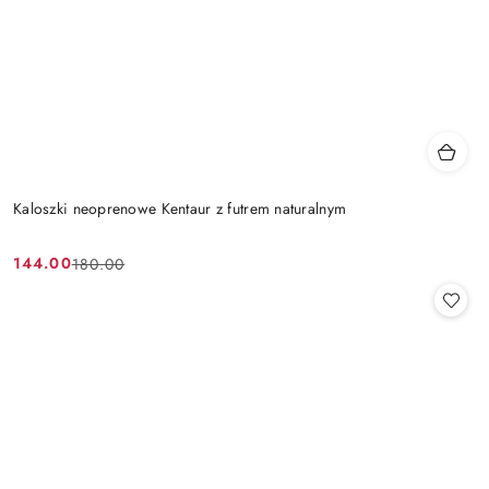
Kaloszki neoprenowe Kentaur z futrem naturalnym
144.00
180.00
Cena
Cena
promocyjna:
przed
promocją: