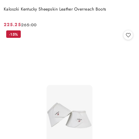
Kaloszki Kentucky Sheepskin Leather Overreach Boots
225.25
265.00
Cena
Cena
promocyjna:
przed
-15%
promocją: