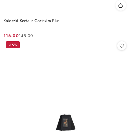
Kaloszki Kentaur Cortexim Plus
116.00
145.00
Cena
Cena
promocyjna:
przed
-15%
promocją: