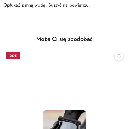
Opłukać zimną wodą. Suszyć na powietrzu.
Produkty
Może Ci się spodobać
Pomiń karuzelę produktów
o
statusie:
-20%