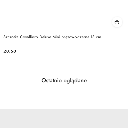
Szczotka Covalliero Deluxe Mini brązowo-czarna 13 cm
20.50
Cena:
Produkty
Ostatnio oglądane
Pomiń karuzelę produktów
o
statusie: