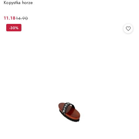
Kopystka horze
11.18
14.90
Cena
Cena
promocyjna:
przed
-30%
promocją: