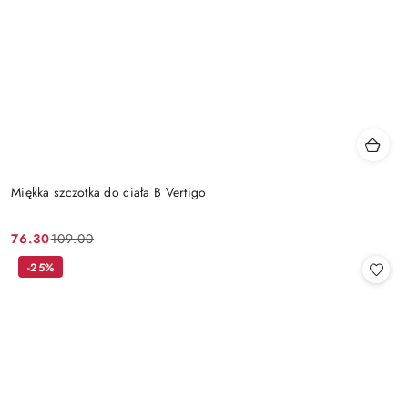
Miękka szczotka do ciała B Vertigo
76.30
109.00
Cena
Cena
promocyjna:
przed
-25%
promocją: