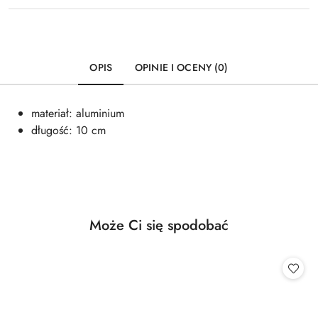
OPIS
OPINIE I OCENY (0)
materiał: aluminium
długość: 10 cm
Produkty
Może Ci się spodobać
Pomiń karuzelę produktów
o
statusie: