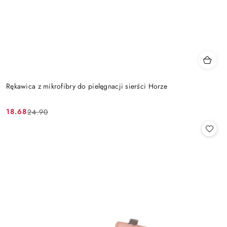
Rękawica z mikrofibry do pielęgnacji sierści Horze
18.68
24.90
Cena
Cena
promocyjna:
przed
promocją: