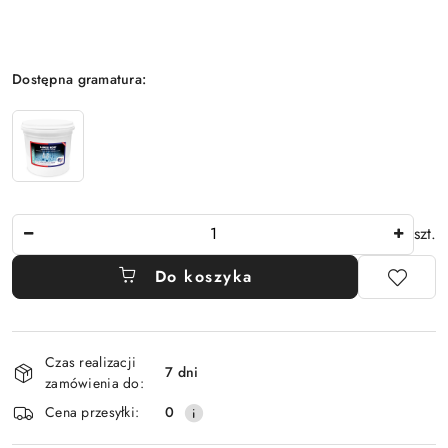
Wariant
Dostępna gramatura:
Ilość
szt.
Do koszyka
Dostępność
Czas realizacji
i
7 dni
zamówienia do:
dostawa
Cena przesyłki:
0