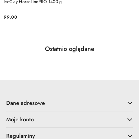
IceClay HorseLinePRO 1400 g
99.00
Cena:
Produkty
Ostatnio oglądane
Pomiń karuzelę produktów
o
statusie:
Dane adresowe
Moje konto
Regulaminy