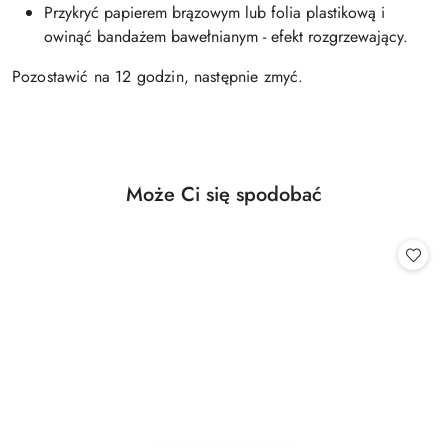
Przykryć papierem brązowym lub folia plastikową i
owinąć bandażem bawełnianym - efekt rozgrzewający.
Pozostawić na 12 godzin, następnie zmyć.
Produkty
Może Ci się spodobać
Pomiń karuzelę produktów
o
statusie: