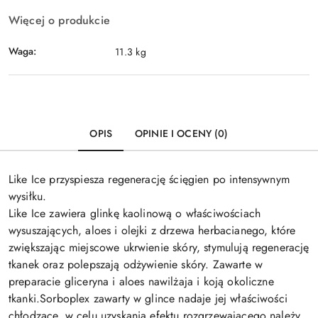
Więcej o produkcie
Waga:
11.3 kg
OPIS
OPINIE I OCENY (0)
Like Ice przyspiesza regenerację ścięgien po intensywnym
wysiłku.
Like Ice zawiera glinkę kaolinową o właściwościach
wysuszających, aloes i olejki z drzewa herbacianego, które
zwiększając miejscowe ukrwienie skóry, stymulują regenerację
tkanek oraz polepszają odżywienie skóry. Zawarte w
preparacie gliceryna i aloes nawilżaja i koją okoliczne
tkanki.Sorboplex zawarty w glince nadaje jej właściwości
chłodzące, w celu uzyskania efektu rozgrzewającego należy