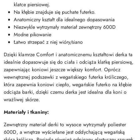
klatce piersiowej.
Na kłębie znajduje się puchate futerko.
Anatomiczny kształt dla idealnego dopasowania
Niezwykle wytrzymały materiał zewnętrzny 600D
Modne pikowanie
Łatwo strzepać z niej wióry/siano
Dzięki klamrze Comfort i anatomicznemu kształtowi derka ta
idealnie dopasowuje się do ciała i odciąża klatkę piersiową,
zapewniając koniowi jeszcze większy komfort. Oprócz
wewnętrznej podszewki z wegańskiego futerka króliczego,
która zapewnia koniowi ciepło, wegańskie futerko na kłębie
odciąża barki, dzięki czemu derka jest idealna dla koni o
wrażliwej skórze.
Materiały i tkaniny:
Zewnętrzny materiał derki to wysoce wytrzymały poliester
600D, a wnętrze wyściełane jest oddychającą wegańską
skórą króliczą. Posiada również odpinany elastyczny sznurek