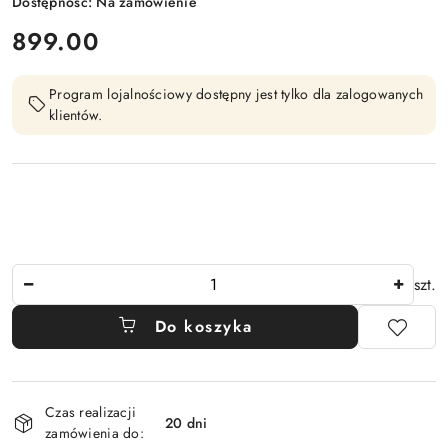
Dostępność:
Na zamówienie
cena:
899.00
Program lojalnościowy dostępny jest tylko dla zalogowanych
klientów.
Ilość
szt.
Do koszyka
Dostępność
Czas realizacji
i
20 dni
zamówienia do: