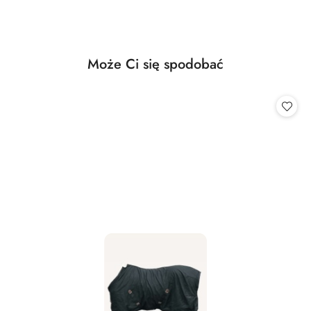
Produkty
Może Ci się spodobać
Pomiń karuzelę produktów
o
statusie: