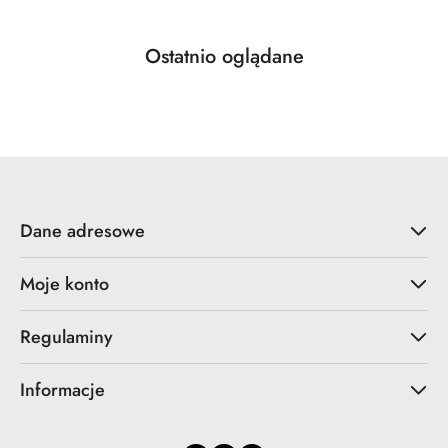
Produkty
Ostatnio oglądane
Pomiń karuzelę produktów
o
statusie:
Dane adresowe
Moje konto
Regulaminy
Informacje