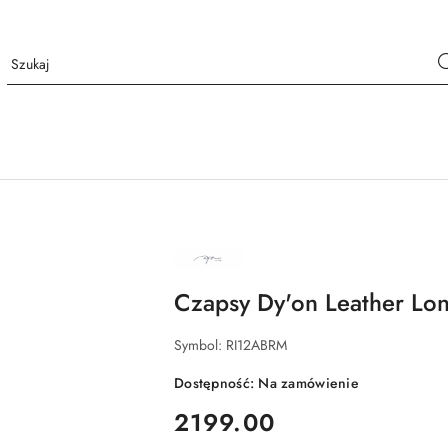
NAZWA
PRODUCENTA:
DY'ON
Czapsy Dy'on Leather Lo
Symbol:
RI12ABRM
Dostępność:
Na zamówienie
cena:
2199.00