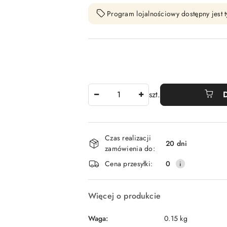
Program lojalnościowy dostępny jest t
Ilość
szt.
Dostępność
Czas realizacji
i
20 dni
zamówienia do:
dostawa
Cena przesyłki:
0
Więcej o produkcie
Waga:
0.15 kg