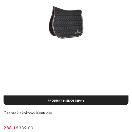
PRODUKT NIEDOSTĘPNY
Czaprak skokowy Kentucky
288.15
339.00
Cena
Cena