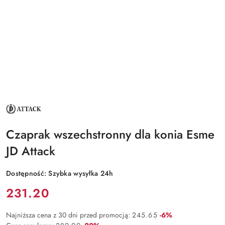
NAZWA
PRODUCENTA:
JD
ATTACK
Czaprak wszechstronny dla konia Esme
JD Attack
Dostępność:
Szybka wysyłka 24h
Cena:
231.20
Rabat:
Najniższa cena z 30 dni przed promocją:
245.65
-6%
Rabat: