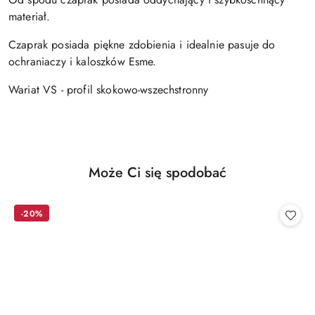
materiał.
Czaprak posiada piękne zdobienia i idealnie pasuje do
ochraniaczy i kaloszków Esme.
Wariat VS - profil skokowo-wszechstronny
Produkty
Może Ci się spodobać
Pomiń karuzelę produktów
o
statusie:
-20%