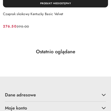
PRODUKT NIEDOSTĘPNY
Czaprak skokowy Kentucky Basic Velvet
276.50
395.00
Cena
Cena
promocyjna:
przed
promocją:
Produkty
Ostatnio oglądane
Pomiń karuzelę produktów
o
statusie:
Dane adresowe
Moje konto