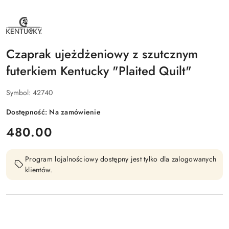
NAZWA
PRODUCENTA:
KENTUCKY
HORSEWEAR
Czaprak ujeżdżeniowy z szutcznym
futerkiem Kentucky "Plaited Quilt"
Symbol:
42740
Dostępność:
Na zamówienie
cena:
480.00
Program lojalnościowy dostępny jest tylko dla zalogowanych
klientów.