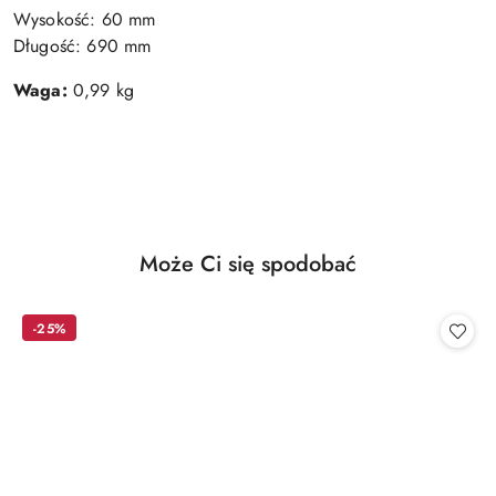
Wysokość: 60 mm
Długość: 690 mm
Waga:
0,99 kg
Produkty
Może Ci się spodobać
Pomiń karuzelę produktów
o
statusie:
-25%