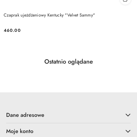
Czaprak ujeżdżeniowy Kentucky "Velvet Sammy"
460.00
Cena:
Produkty
Ostatnio oglądane
Pomiń karuzelę produktów
o
statusie:
Dane adresowe
Moje konto