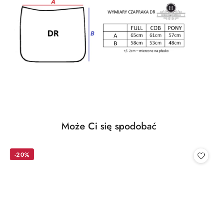
Produkty
Może Ci się spodobać
Pomiń karuzelę produktów
o
statusie:
-20%