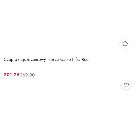
Czaprak ujeżdżeniowy Horze Cairo Infra-Red
201.75
269.00
Cena
Cena
promocyjna:
przed
promocją: