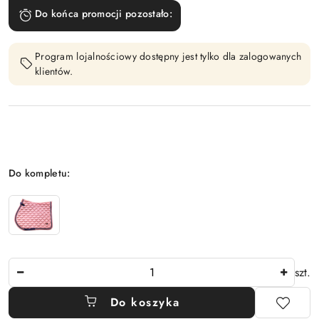
Do końca promocji pozostało:
Program lojalnościowy dostępny jest tylko dla zalogowanych
klientów.
Wariant
Do kompletu:
Ilość
szt.
Do koszyka