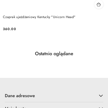
Czaprak ujeżdżeniowy Kentucky "Unicorn Head"
360.00
Cena:
Produkty
Ostatnio oglądane
Pomiń karuzelę produktów
o
statusie:
Dane adresowe