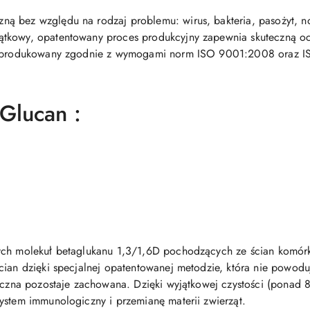
ą bez względu na rodzaj problemu: wirus, bakteria, pasożyt, n
tkowy, opatentowany proces produkcyjny zapewnia skuteczną oc
rat produkowany zgodnie z wymogami norm ISO 9001:2008 ora
Glucan :
tych molekuł betaglukanu 1,3/1,6D pochodzących ze ścian komó
cian dzięki specjalnej opatentowanej metodzie, która nie powoduj
giczna pozostaje zachowana. Dzięki wyjątkowej czystości (ponad 
ystem immunologiczny i przemianę materii zwierząt.