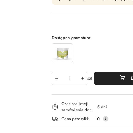
Wariant
Dostępna gramatura:
Ilość
szt.
Dostępność
Czas realizacji
i
5 dni
zamówienia do:
dostawa
Cena przesyłki:
0