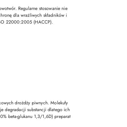
owotwór. Regularne stosowanie nie
hronę dla wrażliwych składników i
z ISO 22000:2005 (HACCP).
rkowych drożdży piwnych. Molekuły
e degradacji substancji dlatego ich
80% beta-glukanu 1,3/1,6D) preparat