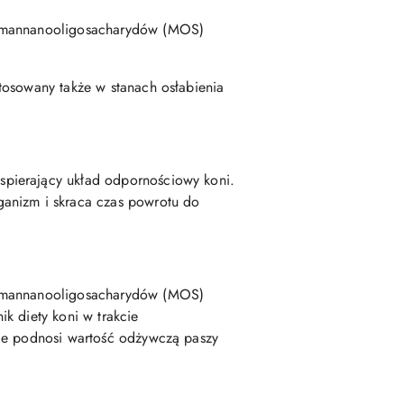
az mannanooligosacharydów (MOS)
tosowany także w stanach osłabienia
spierający układ odpornościowy koni.
ganizm i skraca czas powrotu do
az mannanooligosacharydów (MOS)
ik diety koni w trakcie
nie podnosi wartość odżywczą paszy