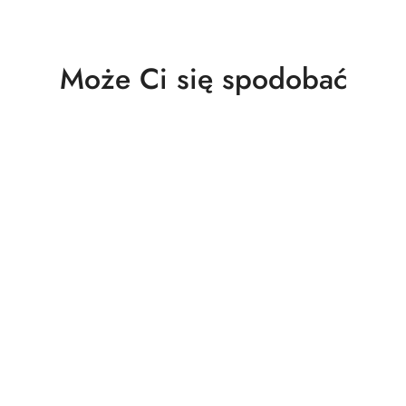
Produkty
Może Ci się spodobać
o
statusie: