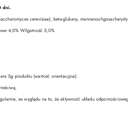
 dni.
Saccharomyces cerevisiae), beta-glukany, mannanooligosacharydy
urowe 4,0% Wilgotność 5,0%
ra 5g produktu (wartość orientacyjna).
reściwą.
gularnie, ze względu na to, że aktywność układu odpornościowe