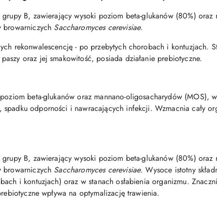
 z grupy B, zawierający wysoki poziom beta-glukanów (80%) or
y browarniczych
Saccharomyces cerevisiae
.
ych rekonwalescencję - po przebytych chorobach i kontuzjach. S
aszy oraz jej smakowitość, posiada działanie prebiotyczne.
i poziom beta-glukanów oraz mannano-oligosacharydów (MOS), w
 spadku odporności i nawracających infekcji. Wzmacnia cały or
 z grupy B, zawierający wysoki poziom beta-glukanów (80%) or
y browarniczych
Saccharomyces cerevisiae
. Wysoce istotny składn
obach i kontuzjach) oraz w stanach osłabienia organizmu. Znacz
prebiotyczne wpływa na optymalizację trawienia.