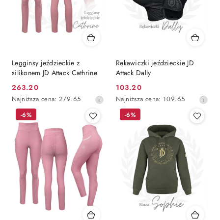
Legginsy jeździeckie z
Rękawiczki jeździeckie JD
silikonem JD Attack Cathrine
Attack Dally
263.20
103.20
Cena
Cena
Najniższa
Najniższa
Najniższa cena:
279.65
Najniższa cena:
109.65
promocyjna:
promocyjna:
cena
cena
-6%
-6%
z
z
30
30
dni
dni
przed
przed
obniżką
obniżką