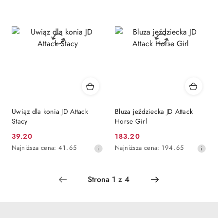
dni
dni
przed
przed
obniżką
obniżką
Uwiąz dla konia JD Attack
Bluza jeździecka JD Attack
Stacy
Horse Girl
39.20
183.20
Cena
Cena
Najniższa
Najniższa
Najniższa cena:
41.65
Najniższa cena:
194.65
promocyjna:
promocyjna:
cena
cena
z
z
30
30
dni
dni
przed
przed
obniżką
obniżką