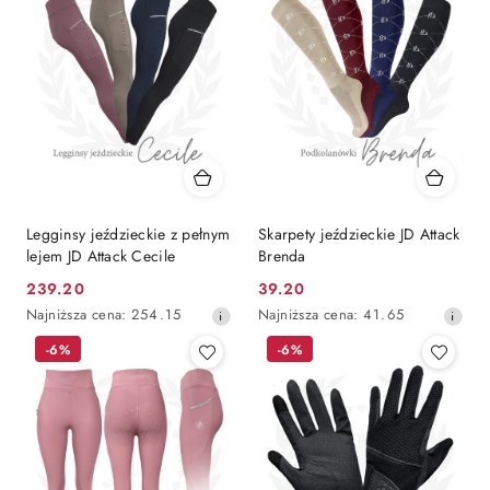
Legginsy jeździeckie z pełnym
Skarpety jeździeckie JD Attack
lejem JD Attack Cecile
Brenda
239.20
39.20
Cena
Cena
Najniższa
Najniższa
Najniższa cena:
254.15
Najniższa cena:
41.65
promocyjna:
promocyjna:
cena
cena
-6%
-6%
z
z
30
30
dni
dni
przed
przed
obniżką
obniżką