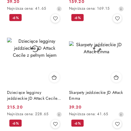
39.20
159.20
Cena
Cena
Najniższa
Najniższa
Najniższa cena:
41.65
Najniższa cena:
169.15
promocyjna:
promocyjna:
cena
cena
-6%
-6%
z
z
30
30
dni
dni
przed
przed
obniżką
obniżką
Dziecięce legginsy
Skarpety jeździeckie JD Attack
jeździeckie JD Attack Cecile z
Emma
pełnym lejem
215.20
39.20
Cena
Cena
Najniższa
Najniższa
Najniższa cena:
228.65
Najniższa cena:
41.65
promocyjna:
promocyjna:
cena
cena
-6%
-6%
z
z
30
30