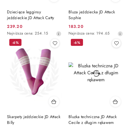
Dziecięce legginsy
Bluza jeździecka JD Attack
jeździeckie JD Attack Catty
Sophie
239.20
183.20
Cena
Cena
Najniższa
Najniższa
Najniższa cena:
254.15
Najniższa cena:
194.65
promocyjna:
promocyjna:
cena
cena
-6%
-6%
z
z
30
30
dni
dni
przed
przed
obniżką
obniżką
Skarpety jeździeckie JD Attack
Bluzka techniczna JD Attack
Billy
Cecile z długim rękawem